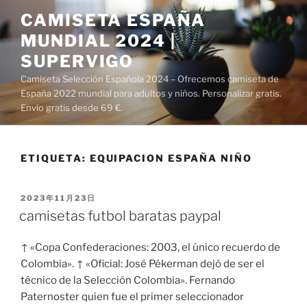
Saltar
CAMISETA ESPAÑA
al
MUNDIAL 2024 |
contenido
SUPERVIGO
Camiseta Selección Española 2024 – Ofrecemos camiseta de
España 2022 mundial para adultos y niños. Personalizar gratis.
Envío gratis desde 69 €.
ETIQUETA:
EQUIPACION ESPAÑA NIÑO
PUBLICADO
2023年11月23日
EL
camisetas futbol baratas paypal
↑ «Copa Confederaciones: 2003, el único recuerdo de
Colombia». ↑ «Oficial: José Pékerman dejó de ser el
técnico de la Selección Colombia». Fernando
Paternoster quien fue el primer seleccionador