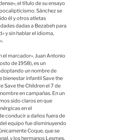
dense», el título de su ensayo
apocalipticismo. Sánchez se
do él y otros atletas
lidades dadas a Bezabeh para
 y sin hablar el idioma,
».
n el marcador». Juan Antonio
sto de 1958), es un
, adoptando un nombre de
 bienestar infantil Save the
de Save the Children el 7 de
u nombre en campañas. En un
mos sido claros en que
érgicas en el
de conducir a daños fuera de
al del equipo fue disminuyendo
únicamente Coque, que se
ional, y los hermanos Lesmes.