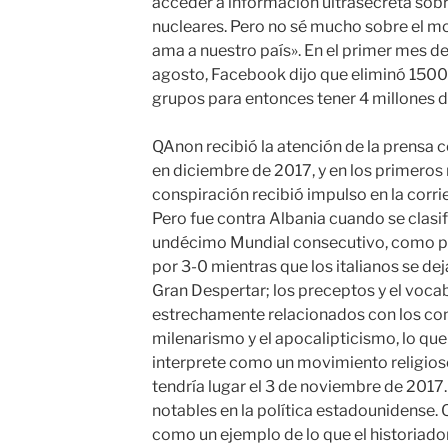
acceder a información ultrasecreta sob
nucleares. Pero no sé mucho sobre el m
ama a nuestro país». En el primer mes d
agosto, Facebook dijo que eliminó 150
grupos para entonces tener 4 millones d
QAnon recibió la atención de la prensa 
en diciembre de 2017, y en los primeros 
conspiración recibió impulso en la corrie
Pero fue contra Albania cuando se clas
undécimo Mundial consecutivo, como pri
por 3-0 mientras que los italianos se de
Gran Despertar; los preceptos y el voca
estrechamente relacionados con los con
milenarismo y el apocalipticismo, lo que 
interprete como un movimiento religio
tendría lugar el 3 de noviembre de 2017
notables en la política estadounidense
como un ejemplo de lo que el historiado