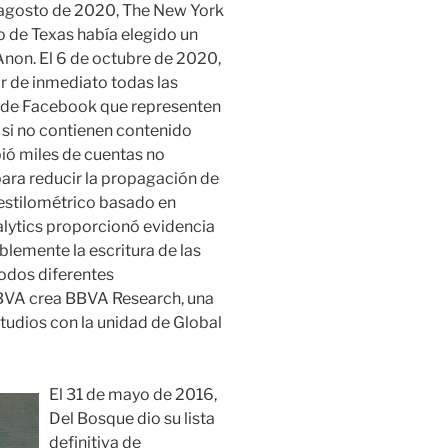
n agosto de 2020, The New York
o de Texas había elegido un
on. El 6 de octubre de 2020,
r de inmediato todas las
m de Facebook que representen
 si no contienen contenido
bió miles de cuentas no
para reducir la propagación de
 estilométrico basado en
lytics proporcionó evidencia
lemente la escritura de las
íodos diferentes
BVA crea BBVA Research, una
tudios con la unidad de Global
El 31 de mayo de 2016,
Del Bosque dio su lista
definitiva de