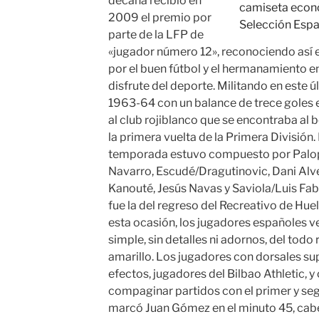
decana recibió en
2009 el premio por
parte de la LFP de
«jugador número 12», reconociendo así e
por el buen fútbol y el hermanamiento e
disfrute del deporte. Militando en este
1963-64 con un balance de trece goles 
al club rojiblanco que se encontraba al b
la primera vuelta de la Primera División
temporada estuvo compuesto por Palop, 
Navarro, Escudé/Dragutinovic, Dani Alve
Kanouté, Jesús Navas y Saviola/Luis F
fue la del regreso del Recreativo de Huel
esta ocasión, los jugadores españoles ve
simple, sin detalles ni adornos, del todo 
amarillo. Los jugadores con dorsales sup
efectos, jugadores del Bilbao Athletic, 
compaginar partidos con el primer y seg
marcó Juan Gómez en el minuto 45, cab