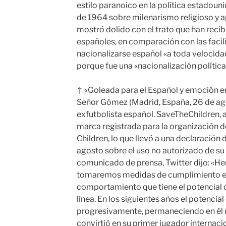
estilo paranoico en la política estadouni
de 1964 sobre milenarismo religioso y 
mostró dolido con el trato que han recibi
españoles, en comparación con las faci
nacionalizarse español «a toda velocidad»
porque fue una «nacionalización política
↑ «Goleada para el Español y emoción e
Señor Gómez (Madrid, España, 26 de ago
exfutbolista español. SaveTheChildren
marca registrada para la organización de
Children, lo que llevó a una declaración 
agosto sobre el uso no autorizado de s
comunicado de prensa, Twitter dijo: «He
tomaremos medidas de cumplimiento en
comportamiento que tiene el potencial 
línea. En los siguientes años el potenci
progresivamente, permaneciendo en él 
convirtió en su primer jugador internac