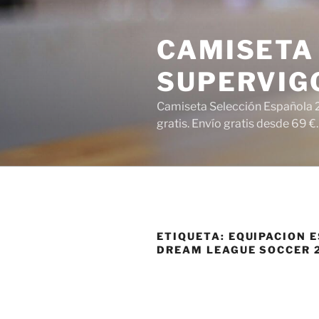
Saltar
al
CAMISETA 
contenido
SUPERVIG
Camiseta Selección Española 2
gratis. Envío gratis desde 69 €.
ETIQUETA:
EQUIPACION 
DREAM LEAGUE SOCCER 