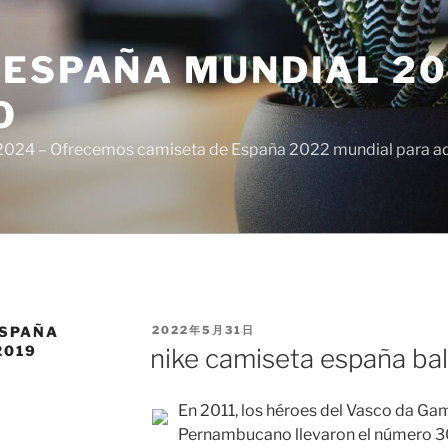
ESPAÑA MUNDIAL 20
O
024 – Ofrecemos camiseta de España 2022 mundial para adul
PUBLICADO
ESPAÑA
2022年5月31日
EL
2019
nike camiseta españa ba
En 2011, los héroes del Vasco da Gam
Pernambucano llevaron el número 300