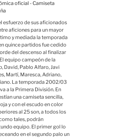
l esfuerzo de sus aficionados
ntre aficiones para un mayor
 último y mediada la temporada
en quince partidos fue cedido
orde del descenso al finalizar
. El equipo campeón de la
David, Pablo Alfaro, Javi
s, Martí, Maresca, Adriano,
abiano. La temporada 2002/03
va a la Primera División. En
stían una camiseta sencilla,
roja y con el escudo en color
eriores al 25 son, a todos los
y como tales, podrán
undo equipo. El primer gol lo
eceando en el segundo palo un