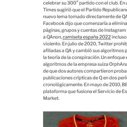
celebrar su 300° partido con el club. E
Times sugirió que el Partido Republican
nuevo lema tomado directamente de QAn
Facebook dijo que comenzaría a elimina
páginas, grupos y cuentas de Instagra
a QAnon,
camiseta españa 2022
incluso
violento. En julio de 2020, Twitter prohi
afiliadas a QA y cambió sus algoritmos 
la teoría de la conspiración. Un enfoque
algoritmos de la empresa suiza OrphAna
de que dos autores compartieron probab
publicaciones crípticas de Q en dos per
cronológicamente. En mayo de 2010, B
plataforma que fusiona el Servicio de Es
Market.