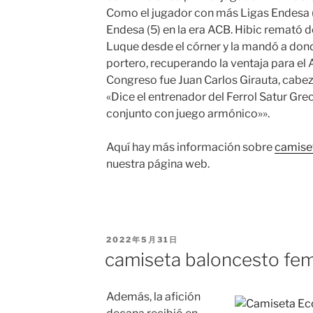
Como el jugador con más Ligas Endesa (
Endesa (5) en la era ACB. Hibic remató 
Luque desde el córner y la mandó a dond
portero, recuperando la ventaja para el A
Congreso fue Juan Carlos Girauta, cabeza
«Dice el entrenador del Ferrol Satur Grec
conjunto con juego armónico»».
Aquí hay más información sobre
camise
nuestra página web.
PUBLICADO
2022年5月31日
EL
camiseta baloncesto fe
Además, la afición