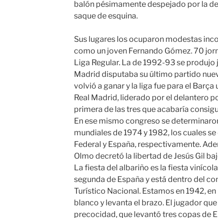
balón pésimamente despejado por la de
saque de esquina.
Sus lugares los ocuparon modestas inc
como un joven Fernando Gómez. 70 jorn
Liga Regular. La de 1992-93 se produjo j
Madrid disputaba su último partido nueva
volvió a ganar y la liga fue para el Barç
Real Madrid, liderado por el delantero p
primera de las tres que acabaría consig
En ese mismo congreso se determinaron,
mundiales de 1974 y 1982, los cuales se
Federal y España, respectivamente. Adem
Olmo decretó la libertad de Jesús Gil ba
La fiesta del albariño es la fiesta vinícol
segunda de España y está dentro del con
Turístico Nacional. Estamos en 1942, en
blanco y levanta el brazo. El jugador qu
precocidad, que levantó tres copas de E