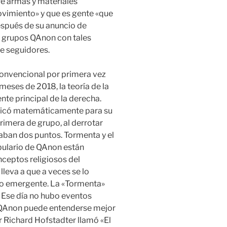
re armas y materiales
ovimiento» y que es gente «que
espués de su anuncio de
0 grupos QAnon con tales
e seguidores.
convencional por primera vez
meses de 2018, la teoría de la
nte principal de la derecha.
ificó matemáticamente para su
mera de grupo, al derrotar
jaban dos puntos. Tormenta y el
bulario de QAnon están
ceptos religiosos del
lleva a que a veces se lo
so emergente. La «Tormenta»
. Ese día no hubo eventos
. QAnon puede entenderse mejor
r Richard Hofstadter llamó «El