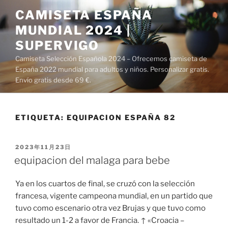
Saltar
CAMISETA ESPAÑA
al
MUNDIAL 2024 |
contenido
SUPERVIGO
Camiseta Selección Española 2024 – Ofrecemos camiseta de
España 2022 mundial para adultos y niños. Personalizar gratis.
Envío gratis desde 69 €.
ETIQUETA:
EQUIPACION ESPAÑA 82
PUBLICADO
2023年11月23日
EL
equipacion del malaga para bebe
Ya en los cuartos de final, se cruzó con la selección
francesa, vigente campeona mundial, en un partido que
tuvo como escenario otra vez Brujas y que tuvo como
resultado un 1-2 a favor de Francia. ↑ «Croacia –