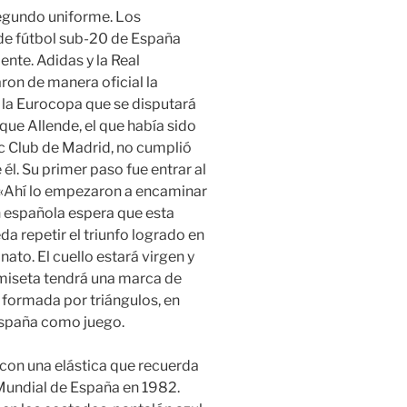
segundo uniforme. Los
 de fútbol sub-20 de España
nte. Adidas y la Real
on de manera oficial la
 la Eurocopa que se disputará
ique Allende, el que había sido
c Club de Madrid, no cumplió
él. Su primer paso fue entrar al
 «Ahí lo empezaron a encaminar
n española espera que esta
da repetir el triunfo logrado en
ato. El cuello estará virgen y
amiseta tendrá una marca de
á formada por triángulos, en
 España como juego.
con una elástica que recuerda
 Mundial de España en 1982.