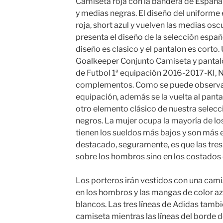
Camiseta roja con la bandera de España 
y medias negras. El diseño del uniforme 
roja, short azul y vuelven las medias osc
presenta el diseño de la selección espa
diseño es clasico y el pantalon es cort
Goalkeeper Conjunto Camiseta y pantal
de Futbol 1ª equipación 2016-2017-KI, N
complementos. Como se puede observar 
equipación, además se la vuelta al pantal
otro elemento clásico de nuestra selecc
negros. La mujer ocupa la mayoría de lo
tienen los sueldos más bajos y son más e
destacado, seguramente, es que las tres
sobre los hombros sino en los costados 
Los porteros irán vestidos con una camis
en los hombros y las mangas de color az
blancos. Las tres líneas de Adidas tambié
camiseta mientras las líneas del borde d