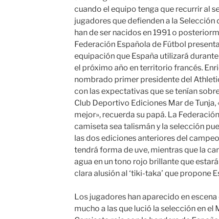
cuando el equipo tenga que recurrir al 
jugadores que defienden a la Selección
han de ser nacidos en 1991 o posteriorme
Federación Española de Fútbol presentar
equipación que España utilizará durante
el próximo año en territorio francés. Enr
nombrado primer presidente del Athleti
con las expectativas que se tenían sobre 
Club Deportivo Ediciones Mar de Tunja,
mejor», recuerda su papá. La Federació
camiseta sea talismán y la selección pue
las dos ediciones anteriores del campeon
tendrá forma de uve, mientras que la c
agua en un tono rojo brillante que estar
clara alusión al ‘tiki-taka’ que propone
Los jugadores han aparecido en escena 
mucho a las que lució la selección en el