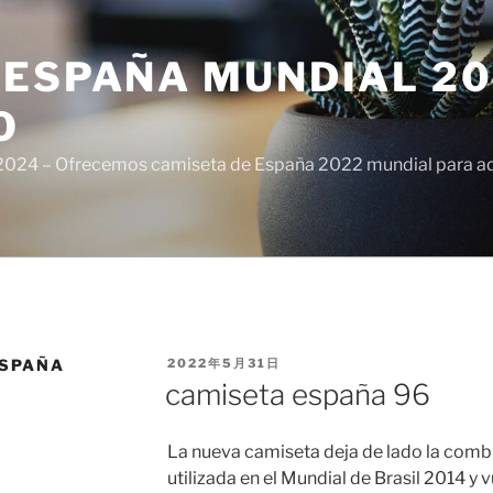
ESPAÑA MUNDIAL 20
O
024 – Ofrecemos camiseta de España 2022 mundial para adul
PUBLICADO
ESPAÑA
2022年5月31日
EL
camiseta españa 96
La nueva camiseta deja de lado la comb
utilizada en el Mundial de Brasil 2014 y v