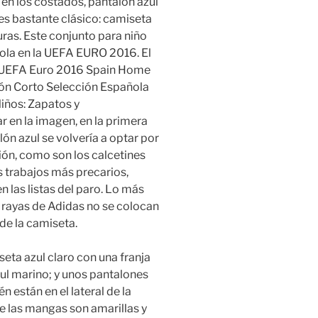
en los costados, pantalón azul
es bastante clásico: camiseta
uras. Este conjunto para niño
ñola en la UEFA EURO 2016. El
o. UEFA Euro 2016 Spain Home
ón Corto Selección Española
iños: Zapatos y
en la imagen, en la primera
ón azul se volvería a optar por
ión, como son los calcetines
s trabajos más precarios,
n las listas del paro. Lo más
 rayas de Adidas no se colocan
de la camiseta.
eta azul claro con una franja
ul marino; y unos pantalones
n están en el lateral de la
e las mangas son amarillas y