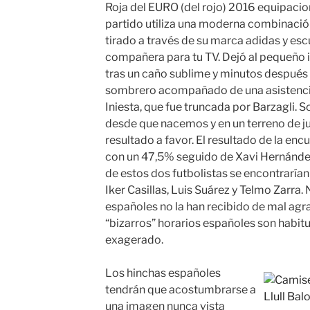
Roja del EURO (del rojo) 2016 equipacion
partido utiliza una moderna combinación
tirado a través de su marca adidas y es
compañera para tu TV. Dejó al pequeño i
tras un caño sublime y minutos después l
sombrero acompañado de una asistencia
Iniesta, que fue truncada por Barzagli.
desde que nacemos y en un terreno de j
resultado a favor. El resultado de la en
con un 47,5% seguido de Xavi Hernánde
de estos dos futbolistas se encontrarían
Iker Casillas, Luis Suárez y Telmo Zarra. 
españoles no la han recibido de mal agr
“bizarros” horarios españoles son habitu
exagerado.
Los hinchas españoles
tendrán que acostumbrarse a
una imagen nunca vista