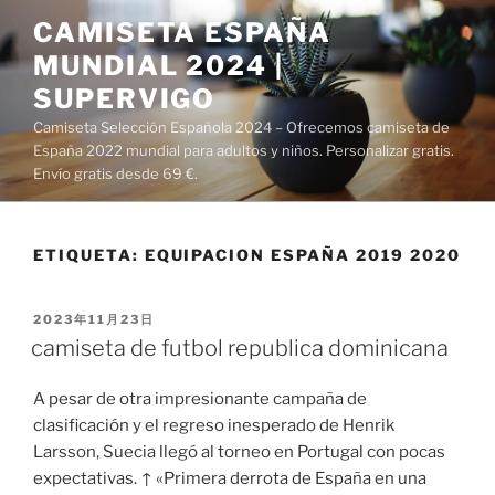
Saltar
CAMISETA ESPAÑA
al
MUNDIAL 2024 |
contenido
SUPERVIGO
Camiseta Selección Española 2024 – Ofrecemos camiseta de
España 2022 mundial para adultos y niños. Personalizar gratis.
Envío gratis desde 69 €.
ETIQUETA:
EQUIPACION ESPAÑA 2019 2020
PUBLICADO
2023年11月23日
EL
camiseta de futbol republica dominicana
A pesar de otra impresionante campaña de
clasificación y el regreso inesperado de Henrik
Larsson, Suecia llegó al torneo en Portugal con pocas
expectativas. ↑ «Primera derrota de España en una