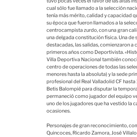
tuvo pocas veces el favor de las altas ins
cual sólo fue llamado a la selección nac
tenía más mérito, calidad y capacidad 
su época que fueron llamados a la selec
centrocampista zurdo, con una gran cali
una delgada constitución física. Una de 
destacadas, las salidas, comienzaron a 
primeros años como Deportivista. «Histo
Villa Deportiva Nacional también conoci
centro de operaciones de todas las sel
menores hasta la absoluta) y la sede pri
profesional del Real Valladolid CF hasta
Betis Balompié para disputar la tempo
permaneció como jugador del equipo ve
uno de los jugadores que ha vestido la 
ocasiones.
Personajes de gran reconocimiento, co
Quincoces, Ricardo Zamora, José Villalo