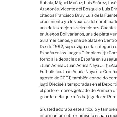
Kubala, Miguel Muñoz, Luis Suárez, Jos
Aragonés, Vicente del Bosque o Luis Enri
citados Francisco Bru y Luis de la Fuente
crecimiento y a los éxitos del combinad
una de las mejores selecciones. Cuenta
en Juegos Bolivarianos, una de plata y 
Suramericanos; y una de plata en Centro
Desde 1992,
super vigo
es la categoría
España en los Juegos Olímpicos. ↑ «Com
torno a la debacle de España en su segun
«Juan Acuña :: Juan Acuña Naya ::». ↑ «A
Futbolista». Juan Acuña Naya (La Coruña
agosto de 2001) también conocido como
jugó Dieciséis temporadas en el Deport
el portero menos goleado de Primera divi
guardameta que más ha jugado en Prime
Si usted adoraba este artículo y también 
información sobre
camiseta españa mun