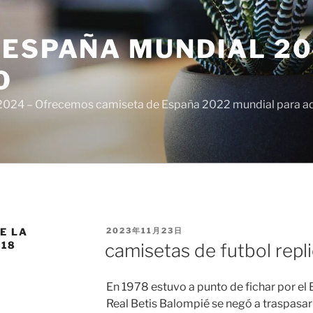
ESPAÑA MUNDIAL 20
O
024 – Ofrecemos camiseta de España 2022 mundial para adul
PUBLICADO
E LA
2023年11月23日
EL
018
camisetas de futbol repl
En 1978 estuvo a punto de fichar por el 
Real Betis Balompié se negó a traspasarlo