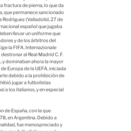
a fractura de pierna, lo que da
ña, que permanece sancionado
a Rodríguez (Valladolid, 27 de
ernacional español que jugaba
deben llevar un uniforme que
dores y de los árbitros del
xige la FIFA. Internazionale
destronar al Real Madrid C. F.
o, y dominaban ahora la mayor
de Europa de la UEFA, iniciada
arte debido a la prohibición de
ibió jugar a futbolistas
í a los italianos, y en especial
ón de España, con la que
78, en Argentina. Debido a
alidad, fue menospreciado y