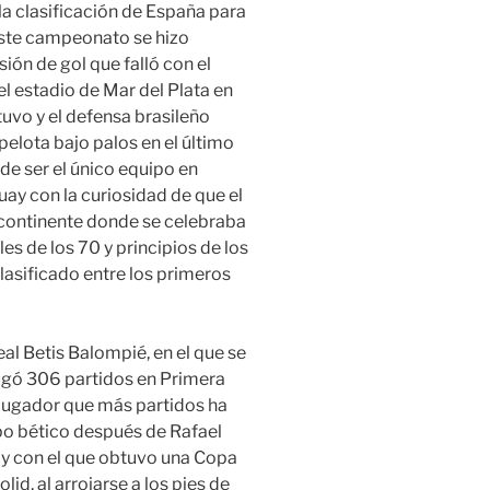
la clasificación de España para
este campeonato se hizo
ión de gol que falló con el
 el estadio de Mar del Plata en
tuvo y el defensa brasileño
elota bajo palos en el último
de ser el único equipo en
ay con la curiosidad de que el
continente donde se celebraba
les de los 70 y principios de los
asificado entre los primeros
eal Betis Balompié, en el que se
ugó 306 partidos en Primera
o jugador que más partidos ha
po bético después de Rafael
 y con el que obtuvo una Copa
id, al arrojarse a los pies de