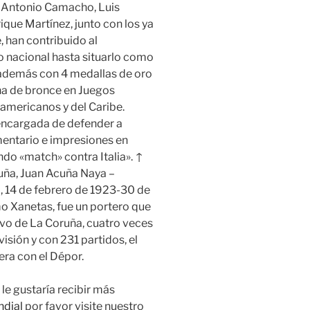
é Antonio Camacho, Luis
que Martínez, junto con los ya
, han contribuido al
o nacional hasta situarlo como
 además con 4 medallas de oro
una de bronce en Juegos
americanos y del Caribe.
 encargada de defender a
entario e impresiones en
do «match» contra Italia». ↑
cuña, Juan Acuña Naya –
, 14 de febrero de 1923-30 de
 Xanetas, fue un portero que
ivo de La Coruña, cuatro veces
sión y con 231 partidos, el
ra con el Dépor.
le gustaría recibir más
dial
por favor visite nuestro