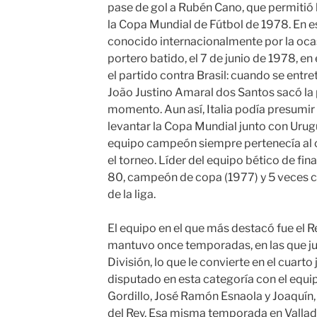
pase de gol a Rubén Cano, que permitió 
la Copa Mundial de Fútbol de 1978. En 
conocido internacionalmente por la ocas
portero batido, el 7 de junio de 1978, en
el partido contra Brasil: cuando se entre
João Justino Amaral dos Santos sacó la p
momento. Aun así, Italia podía presumir 
levantar la Copa Mundial junto con Urugu
equipo campeón siempre pertenecía al 
el torneo. Líder del equipo bético de fina
80, campeón de copa (1977) y 5 veces cl
de la liga.
El equipo en el que más destacó fue el R
mantuvo once temporadas, en las que j
División, lo que le convierte en el cuart
disputado en esta categoría con el equi
Gordillo, José Ramón Esnaola y Joaquín,
del Rey. Esa misma temporada en Valladol