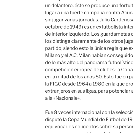
un delantero, éste se produce una fortuit
lugar a una fuerte campaña contra Acu
sin jugar varias jornadas. Julio Cardeños
octubre de 1949) es un exfutbolista int
de interior izquierdo. Los guardametas 
los distinga claramente de los otros juga
partido, siendo esto la única regla que e
Milano y el A.C. Milan habían conseguido 
de lo más alto del panorama futbolístic
competición europea de clubes: la Copa 
en la mitad de los años 50. Esto fue en p
la FIGC desde 1964 a 1980 en la que proh
extranjeros en sus ligas, para potenciar as
a la «Nazionale».
Fue 8 veces internacional con la selecci
disputó la Copa Mundial de Fútbol de 19
equivocados conceptos sobre su person