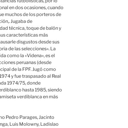
tancias futbolísticas, por lo
ional en dos ocasiones, cuando
que muchos de los porteros de
ción,. Jugaba de
dad técnica, toque de balón y
sus características más
causarle disgustos desde sus
ria de las selecciones». La
da como la «Videna», es el
ecciones peruanas (desde
ncipal de la FPF. Jugó como
 1974 y fue traspasado al Real
rada 1974/75, donde
rdiblanco hasta 1985, siendo
camiseta verdiblanca en más
mo Pedro Parages, Jacinto
nga, Luis Molowny, Ladislao