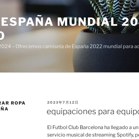
ESPAÑA MUNDIAL 20
O
024 – Ofrecemos camiseta de España 2022 mundial para adul
PUBLICADO
RAR ROPA
2023年7月12日
EL
AÑA
equipaciones para equip
El Futbol Club Barcelona ha llegado a un
servicio musical de streaming Spotify, p