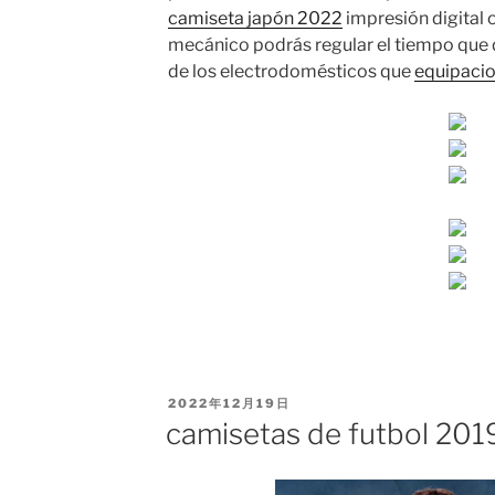
camiseta japón 2022
impresión digital 
mecánico podrás regular el tiempo que
de los electrodomésticos que
equipacio
PUBLICADO
2022年12月19日
EL
camisetas de futbol 20