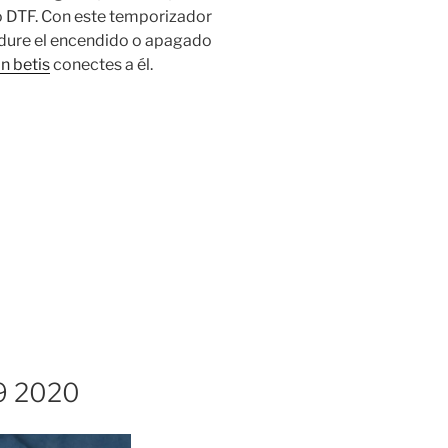
o DTF. Con este temporizador
 dure el encendido o apagado
n betis
conectes a él.
19 2020