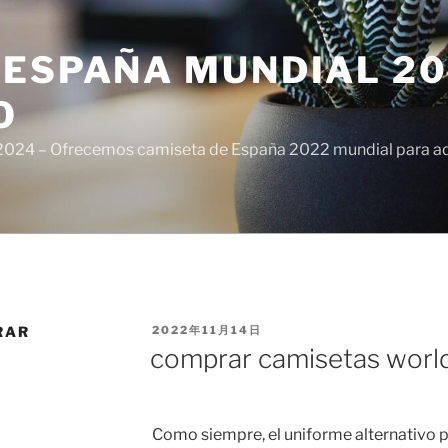
ESPAÑA MUNDIAL 20
O
024 – Ofrecemos camiseta de España 2022 mundial para adul
PUBLICADO
RAR
2022年11月14日
EL
comprar camisetas world
Como siempre, el uniforme alternativo p