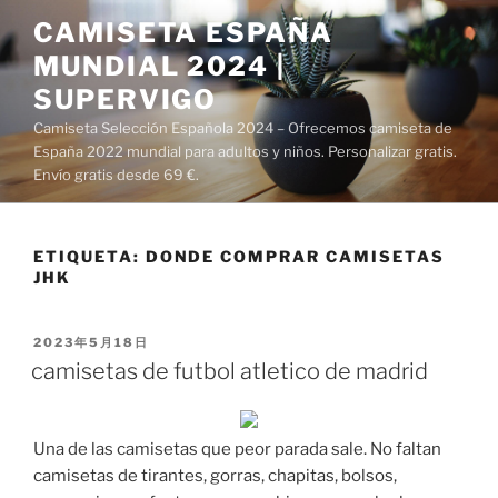
Saltar
CAMISETA ESPAÑA
al
MUNDIAL 2024 |
contenido
SUPERVIGO
Camiseta Selección Española 2024 – Ofrecemos camiseta de
España 2022 mundial para adultos y niños. Personalizar gratis.
Envío gratis desde 69 €.
ETIQUETA:
DONDE COMPRAR CAMISETAS
JHK
PUBLICADO
2023年5月18日
EL
camisetas de futbol atletico de madrid
Una de las camisetas que peor parada sale. No faltan
camisetas de tirantes, gorras, chapitas, bolsos,