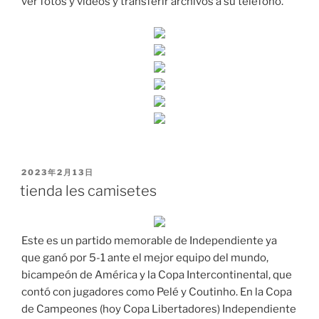
ver fotos y vídeos y transferir archivos a su teléfono.
PUBLICADO
2023年2月13日
EL
tienda les camisetes
Este es un partido memorable de Independiente ya
que ganó por 5-1 ante el mejor equipo del mundo,
bicampeón de América y la Copa Intercontinental, que
contó con jugadores como Pelé y Coutinho. En la Copa
de Campeones (hoy Copa Libertadores) Independiente