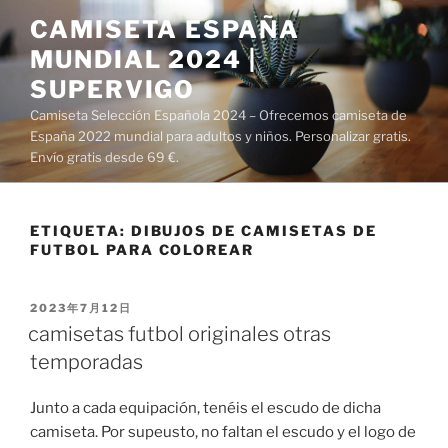
Saltar
CAMISETA ESPAÑA
al
MUNDIAL 2024 |
contenido
SUPERVIGO
Camiseta Selección Española 2024 – Ofrecemos camiseta de
España 2022 mundial para adultos y niños. Personalizar gratis.
Envío gratis desde 69 €.
ETIQUETA:
DIBUJOS DE CAMISETAS DE
FUTBOL PARA COLOREAR
PUBLICADO
2023年7月12日
EL
camisetas futbol originales otras
temporadas
Junto a cada equipación, tenéis el escudo de dicha
camiseta. Por supeusto, no faltan el escudo y el logo de