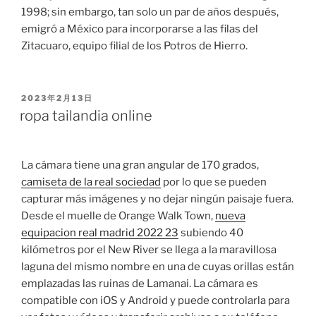
1998; sin embargo, tan solo un par de años después,
emigró a México para incorporarse a las filas del
Zitacuaro, equipo filial de los Potros de Hierro.
PUBLICADO
2023年2月13日
EL
ropa tailandia online
La cámara tiene una gran angular de 170 grados,
camiseta de la real sociedad
por lo que se pueden
capturar más imágenes y no dejar ningún paisaje fuera.
Desde el muelle de Orange Walk Town,
nueva
equipacion real madrid 2022 23
subiendo 40
kilómetros por el New River se llega a la maravillosa
laguna del mismo nombre en una de cuyas orillas están
emplazadas las ruinas de Lamanai. La cámara es
compatible con iOS y Android y puede controlarla para