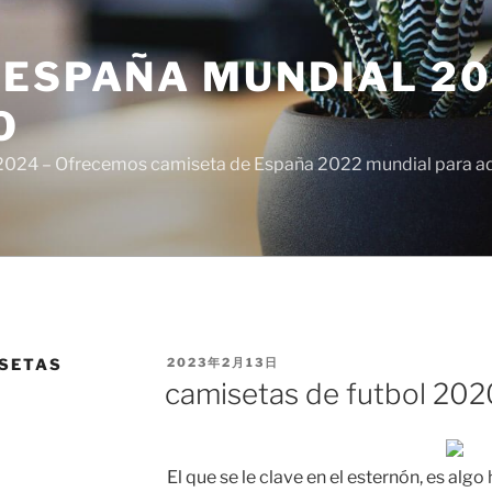
ESPAÑA MUNDIAL 20
O
024 – Ofrecemos camiseta de España 2022 mundial para adul
PUBLICADO
SETAS
2023年2月13日
EL
camisetas de futbol 202
El que se le clave en el esternón, es algo