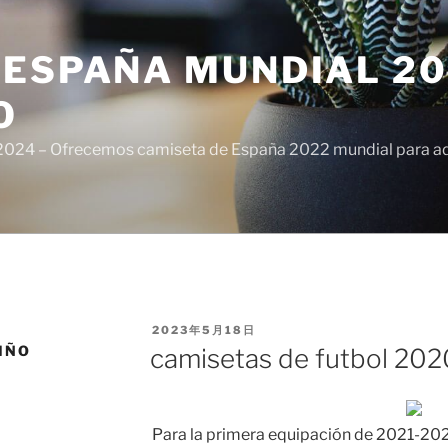
ESPAÑA MUNDIAL 20
O
024 – Ofrecemos camiseta de España 2022 mundial para adul
PUBLICADO
2023年5月18日
EL
IÑO
camisetas de futbol 2020
Para la primera equipación de 2021-202