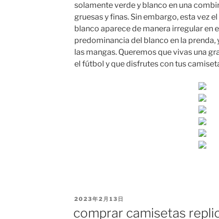
solamente verde y blanco en una combin
gruesas y finas. Sin embargo, esta vez el
blanco aparece de manera irregular en el
predominancia del blanco en la prenda,
las mangas. Queremos que vivas una gra
el fútbol y que disfrutes con tus camiset
PUBLICADO
2023年2月13日
EL
comprar camisetas repli