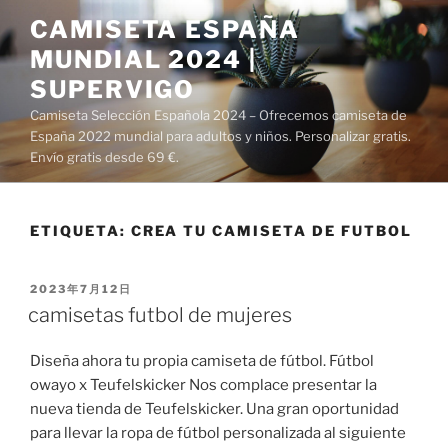
Saltar
CAMISETA ESPAÑA
al
MUNDIAL 2024 |
contenido
SUPERVIGO
Camiseta Selección Española 2024 – Ofrecemos camiseta de
España 2022 mundial para adultos y niños. Personalizar gratis.
Envío gratis desde 69 €.
ETIQUETA:
CREA TU CAMISETA DE FUTBOL
PUBLICADO
2023年7月12日
EL
camisetas futbol de mujeres
Diseña ahora tu propia camiseta de fútbol. Fútbol
owayo x Teufelskicker Nos complace presentar la
nueva tienda de Teufelskicker. Una gran oportunidad
para llevar la ropa de fútbol personalizada al siguiente