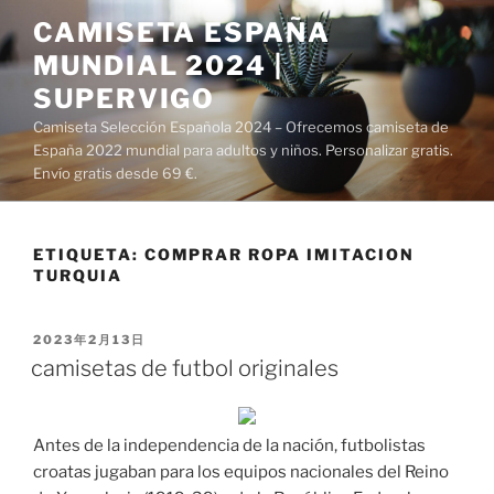
Saltar
CAMISETA ESPAÑA
al
MUNDIAL 2024 |
contenido
SUPERVIGO
Camiseta Selección Española 2024 – Ofrecemos camiseta de
España 2022 mundial para adultos y niños. Personalizar gratis.
Envío gratis desde 69 €.
ETIQUETA:
COMPRAR ROPA IMITACION
TURQUIA
PUBLICADO
2023年2月13日
EL
camisetas de futbol originales
Antes de la independencia de la nación, futbolistas
croatas jugaban para los equipos nacionales del Reino