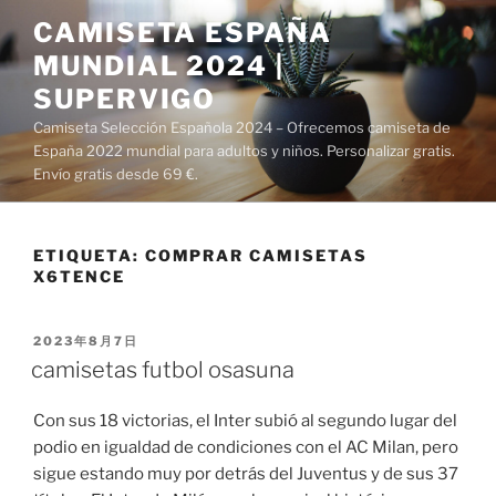
Saltar
CAMISETA ESPAÑA
al
MUNDIAL 2024 |
contenido
SUPERVIGO
Camiseta Selección Española 2024 – Ofrecemos camiseta de
España 2022 mundial para adultos y niños. Personalizar gratis.
Envío gratis desde 69 €.
ETIQUETA:
COMPRAR CAMISETAS
X6TENCE
PUBLICADO
2023年8月7日
EL
camisetas futbol osasuna
Con sus 18 victorias, el Inter subió al segundo lugar del
podio en igualdad de condiciones con el AC Milan, pero
sigue estando muy por detrás del Juventus y de sus 37