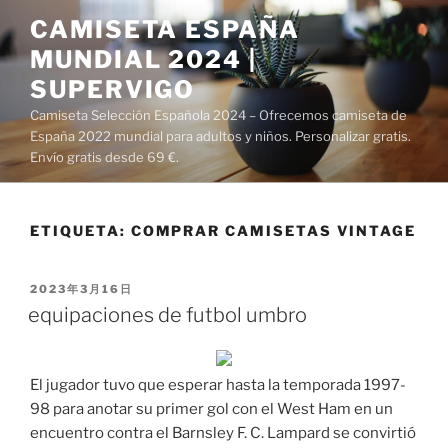
Saltar
CAMISETA ESPAÑA
al
MUNDIAL 2024 |
contenido
SUPERVIGO
Camiseta Selección Española 2024 – Ofrecemos camiseta de
España 2022 mundial para adultos y niños. Personalizar gratis.
Envío gratis desde 69 €.
ETIQUETA:
COMPRAR CAMISETAS VINTAGE
PUBLICADO
2023年3月16日
EL
equipaciones de futbol umbro
El jugador tuvo que esperar hasta la temporada 1997-
98 para anotar su primer gol con el West Ham en un
encuentro contra el Barnsley F. C. Lampard se convirtió