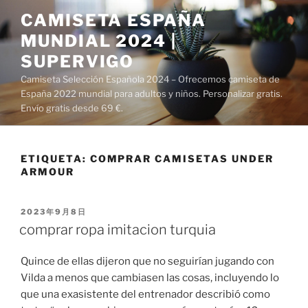
Saltar
CAMISETA ESPAÑA
al
MUNDIAL 2024 |
contenido
SUPERVIGO
Camiseta Selección Española 2024 – Ofrecemos camiseta de
España 2022 mundial para adultos y niños. Personalizar gratis.
Envío gratis desde 69 €.
ETIQUETA:
COMPRAR CAMISETAS UNDER
ARMOUR
PUBLICADO
2023年9月8日
EL
comprar ropa imitacion turquia
Quince de ellas dijeron que no seguirían jugando con
Vilda a menos que cambiasen las cosas, incluyendo lo
que una exasistente del entrenador describió como