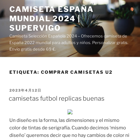
Saltar
CAMISETA ESPAÑA
al
MUNDIAL 2024 |
contenido
SUPERVIGO
Camiseta Selección Española 2024 – Ofrecemos camiseta de
España 2022 mundial para adultos y niños. Personalizar gratis.
Envío gratis desde 69 €.
ETIQUETA:
COMPRAR CAMISETAS U2
PUBLICADO
2023年4月12日
EL
camisetas futbol replicas buenas
Un diseño es la forma, las dimensiones y el mismo
color de tintas de serigrafía. Cuando decimos ‘mismo
diseño’ queremos decir que no hay cambios de color ni