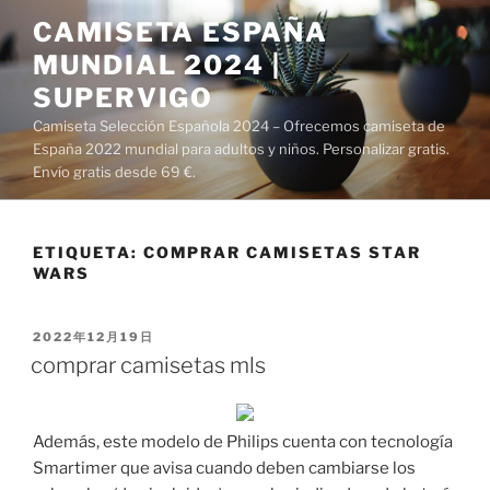
Saltar
CAMISETA ESPAÑA
al
MUNDIAL 2024 |
contenido
SUPERVIGO
Camiseta Selección Española 2024 – Ofrecemos camiseta de
España 2022 mundial para adultos y niños. Personalizar gratis.
Envío gratis desde 69 €.
ETIQUETA:
COMPRAR CAMISETAS STAR
WARS
PUBLICADO
2022年12月19日
EL
comprar camisetas mls
Además, este modelo de Philips cuenta con tecnología
Smartimer que avisa cuando deben cambiarse los