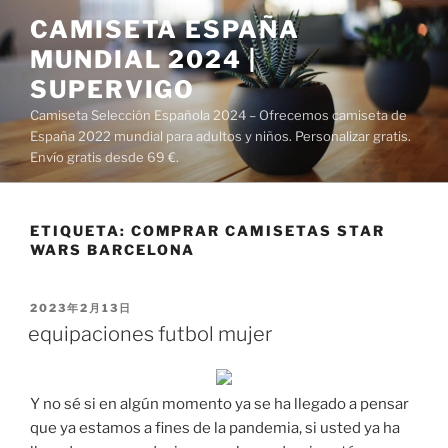
Saltar
CAMISETA ESPAÑA
al
MUNDIAL 2024 |
contenido
SUPERVIGO
Camiseta Selección Española 2024 – Ofrecemos camiseta de
España 2022 mundial para adultos y niños. Personalizar gratis.
Envío gratis desde 69 €.
ETIQUETA:
COMPRAR CAMISETAS STAR
WARS BARCELONA
PUBLICADO
2023年2月13日
EL
equipaciones futbol mujer
Y no sé si en algún momento ya se ha llegado a pensar
que ya estamos a fines de la pandemia, si usted ya ha