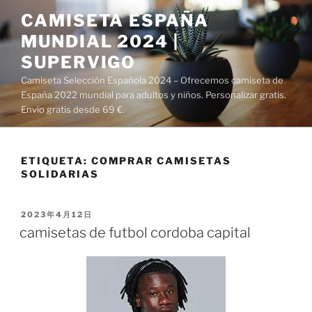
Saltar
CAMISETA ESPAÑA
al
MUNDIAL 2024 |
contenido
SUPERVIGO
Camiseta Selección Española 2024 – Ofrecemos camiseta de
España 2022 mundial para adultos y niños. Personalizar gratis.
Envío gratis desde 69 €.
ETIQUETA:
COMPRAR CAMISETAS
SOLIDARIAS
PUBLICADO
2023年4月12日
EL
camisetas de futbol cordoba capital