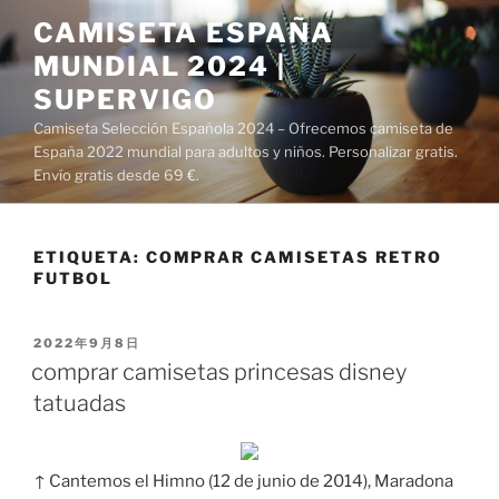
Saltar
CAMISETA ESPAÑA
al
MUNDIAL 2024 |
contenido
SUPERVIGO
Camiseta Selección Española 2024 – Ofrecemos camiseta de
España 2022 mundial para adultos y niños. Personalizar gratis.
Envío gratis desde 69 €.
ETIQUETA:
COMPRAR CAMISETAS RETRO
FUTBOL
PUBLICADO
2022年9月8日
EL
comprar camisetas princesas disney
tatuadas
↑ Cantemos el Himno (12 de junio de 2014), Maradona