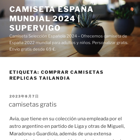
Saltar
CAMISETA ESPAÑA
al
MUNDIAL 2024 |
contenido
SUPERVIGO
Camiseta Selección Española 2024 – Ofrecemos camiseta de
España 2022 mundial para adultos y niños. Personalizar gratis.
Envío gratis desde 69 €.
ETIQUETA:
COMPRAR CAMISETAS
REPLICAS TAILANDIA
PUBLICADO
2023年8月7日
EL
camisetas gratis
Avia, que tiene en su colección una empleada por el
astro argentino en partido de Liga y otras de Migueli,
Maradona o Guardiola, además de una extensa