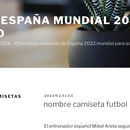
ESPAÑA MUNDIAL 20
O
024 – Ofrecemos camiseta de España 2022 mundial para adul
PUBLICADO
MISETAS
2023年2月13日
EL
nombre camiseta futbol
El entrenador español Mikel Areta segu