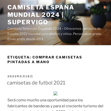
Saltar
CAMISETA ESPAÑA
al
MUNDIAL 2024 |
contenido
SUPERVIGO
Camiseta Selección Española 2024 – Ofrecemos camiseta de
España 2022 mundial para adultos y niños. Personalizar gratis.
Envío gratis desde 69 €.
ETIQUETA:
COMPRAR CAMISETAS
PINTADAS A MANO
PUBLICADO
2023年5月18日
EL
camisetas de futbol 2021
Será como mucho una oportunidad para los
fabricantes de banderas y para el creciente turismo del