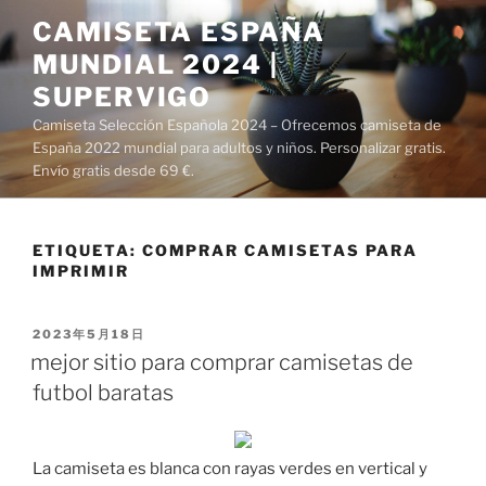
Saltar
CAMISETA ESPAÑA
al
MUNDIAL 2024 |
contenido
SUPERVIGO
Camiseta Selección Española 2024 – Ofrecemos camiseta de
España 2022 mundial para adultos y niños. Personalizar gratis.
Envío gratis desde 69 €.
ETIQUETA:
COMPRAR CAMISETAS PARA
IMPRIMIR
PUBLICADO
2023年5月18日
EL
mejor sitio para comprar camisetas de
futbol baratas
La camiseta es blanca con rayas verdes en vertical y