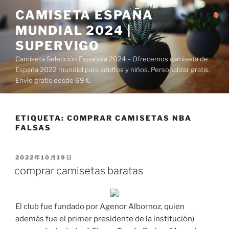
Saltar
CAMISETA ESPAÑA
al
MUNDIAL 2024 |
contenido
SUPERVIGO
Camiseta Selección Española 2024 – Ofrecemos camiseta de
España 2022 mundial para adultos y niños. Personalizar gratis.
Envío gratis desde 69 €.
ETIQUETA:
COMPRAR CAMISETAS NBA
FALSAS
PUBLICADO
2022年10月19日
EL
comprar camisetas baratas
El club fue fundado por Agenor Albornoz, quien
además fue el primer presidente de la institución)