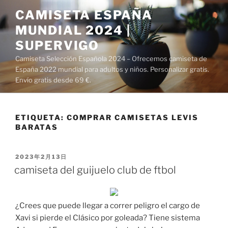
Saltar
CAMISETA ESPAÑA
al
MUNDIAL 2024 |
contenido
SUPERVIGO
Camiseta Selección Española 2024 – Ofrecemos camiseta de
España 2022 mundial para adultos y niños. Personalizar gratis.
Envío gratis desde 69 €.
ETIQUETA:
COMPRAR CAMISETAS LEVIS
BARATAS
PUBLICADO
2023年2月13日
EL
camiseta del guijuelo club de ftbol
¿Crees que puede llegar a correr peligro el cargo de
Xavi si pierde el Clásico por goleada? Tiene sistema