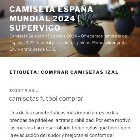
Saltar
CAMISETA ESPAÑA
al
MUNDIAL 2024 |
contenido
SUPERVIGO
Camiseta Selección Española 2024 – Ofrecemos camiseta de
España 2022 mundial para adultos y niños. Personalizar gratis.
Envío gratis desde 69 €.
ETIQUETA:
COMPRAR CAMISETAS IZAL
PUBLICADO
2023年9月8日
EL
camisetas futbol comprar
Una de las características más importantes en las
prendas de pádel es la transpirabilidad. Por este motivo
las marcas han desarrollado tecnologías que favorecen
la evacuación del sudor y mejoran el confort del