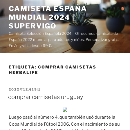
Saltar
CAMISETA ESPAÑA
al
MUNDIAL 2024 |
contenido
SUPERVIGO
Camiseta Selección Española 2024 – Ofrecemos camiseta de
España 2022 mundial para adultos y niños. Personalizar gratis.
Envío gratis desde 69 €.
ETIQUETA:
COMPRAR CAMISETAS
HERBALIFE
PUBLICADO
2022年12月19日
EL
comprar camisetas uruguay
Luego pasó al número 4, que también usó durante la
Copa Mundial de Fútbol 2006. Con el nacimiento de su