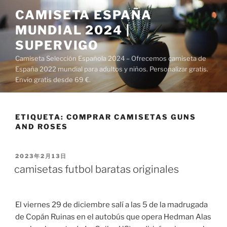
Saltar
CAMISETA ESPAÑA
al
MUNDIAL 2024 |
contenido
SUPERVIGO
Camiseta Selección Española 2024 – Ofrecemos camiseta de
España 2022 mundial para adultos y niños. Personalizar gratis.
Envío gratis desde 69 €.
ETIQUETA:
COMPRAR CAMISETAS GUNS
AND ROSES
PUBLICADO
2023年2月13日
EL
camisetas futbol baratas originales
El viernes 29 de diciembre salí a las 5 de la madrugada
de Copán Ruinas en el autobús que opera Hedman Alas