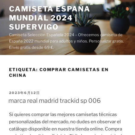
Saltar
CAMISETA ESPAÑA
al
MUNDIAL 2024 |
contenido
SUPERVIGO
Camiseta Selección Española 2024 – Ofrecemos camiseta de
España 2022 mundial para adultos y niños. Personalizar gratis.
Envío gratis desde 69 €.
ETIQUETA:
COMPRAR CAMISETAS EN
CHINA
PUBLICADO
2023年6月12日
EL
marca real madrid trackid sp 006
Si quieres comprar las mejores camisetas técnicas
personalizadas del mercado, no dudes en observar el
catálogo disponible en nuestra tienda online. Compra