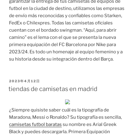
garantizar la entrega de tus camisetas de equipos de
futbol en la ciudad de destino, utilizamos las empresas
de envío más reconocidas y confiables como Starken,
FedEx o Chilexpres. Todas las camisetas oficiales
cuentan con el bordado swingman. “Aquí, para abrir
camino” es el lema con el que se presenta la nueva
primera equipación del FC Barcelona por Nike para
2023/24. Es todo un homenaje al equipo femenino y a
su historia desde su integración dentro del Barça.
PUBLICADO
2023年4月12日
EL
tiendas de camisetas en madrid
¿Siempre quisiste saber cuál es la tipografía de
Maradona, Messi o Ronaldo? Su tipografía es sencilla,
camisetas futbol baratas
su nombre es Arial Greek
Black y puedes descargarla. Primera Equipación