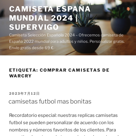
Saltar
CAMISETA ESPAÑA
al
MUNDIAL 2024 |
contenido
SUPERVIGO
Camiseta Selección Española 2024 – Ofrecemos camiseta de
España 2022 mundial para adultos y niños. Personalizar gratis.
Envío gratis desde 69 €.
ETIQUETA:
COMPRAR CAMISETAS DE
WARCRY
PUBLICADO
2023年7月12日
EL
camisetas futbol mas bonitas
Recordatorio especial: nuestras replicas camisetas
futbol se pueden personalizar de acuerdo con los
nombres y números favoritos de los clientes. Para