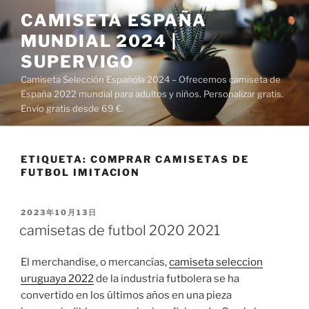
Saltar
CAMISETA ESPAÑA
al
MUNDIAL 2024 |
contenido
SUPERVIGO
Camiseta Selección Española 2024 – Ofrecemos camiseta de
España 2022 mundial para adultos y niños. Personalizar gratis.
Envío gratis desde 69 €.
ETIQUETA:
COMPRAR CAMISETAS DE
FUTBOL IMITACION
PUBLICADO
2023年10月13日
EL
camisetas de futbol 2020 2021
El merchandise, o mercancías,
camiseta seleccion
uruguaya 2022
de la industria futbolera se ha
convertido en los últimos años en una pieza