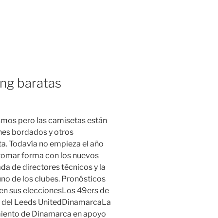
ng baratas
smos pero las camisetas están
hes bordados y otros
a. Todavía no empieza el año
 tomar forma con los nuevos
ada de directores técnicos y la
no de los clubes. Pronósticos
cen sus eleccionesLos 49ers de
al del Leeds UnitedDinamarcaLa
miento de Dinamarca en apoyo