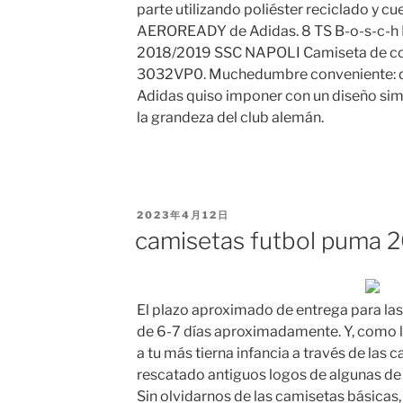
parte utilizando poliéster reciclado y cu
AEROREADY de Adidas. 8 TS B-o-s-c-h
2018/2019 SSC NAPOLI Camiseta de c
3032VP0. Muchedumbre conveniente: des
Adidas quiso imponer con un diseño si
la grandeza del club alemán.
PUBLICADO
2023年4月12日
EL
camisetas futbol puma 
El plazo aproximado de entrega para la
de 6-7 días aproximadamente. Y, como lo
a tu más tierna infancia a través de las
rescatado antiguos logos de algunas de
Sin olvidarnos de las camisetas básicas