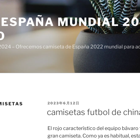
ESPAÑA MUNDIAL 20
O
024 – Ofrecemos camiseta de España 2022 mundial para adul
PUBLICADO
MISETAS
2023年6月12日
EL
camisetas futbol de chin
El rojo característico del equipo bávar
gran camiseta. Como ya es habitual, esta