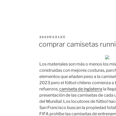
PUBLICADO
2023年2月13日
EL
comprar camisetas runni
Los materiales son más o menos los mi
construidas con mejores costuras, parc
elementos que añaden peso a la camiset
2023 pero el fútbol chileno comienza a
refuerzos,
camiseta de inglaterra
la lleg
presentación de las camisetas de cada u
del Mundial: Los locutores de fútbol ha
San Francisco buscan la propiedad tot
FIFA prohíbe las camisetas de entrena