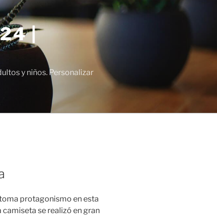
24 |
tos y niños. Personalizar
a
o toma protagonismo en esta
 camiseta se realizó en gran