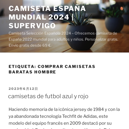
Saltar
CAMISETA ESPAÑA
al
MUNDIAL 2024 |
contenido
SUPERVIGO
Camiseta Selección Española 2024 – Ofrecemos camiseta de
España 2022 mundial para adultos y niños. Personalizar gratis.
Envío gratis desde 69 €.
ETIQUETA:
COMPRAR CAMISETAS
BARATAS HOMBRE
PUBLICADO
2023年6月12日
EL
camisetas de futbol azul y rojo
Haciendo memoria de la icónica jersey de 1984 y con la
ya abandonada tecnología Techfit de Adidas, este
modelo del equipo francés en 2009 destacó por su