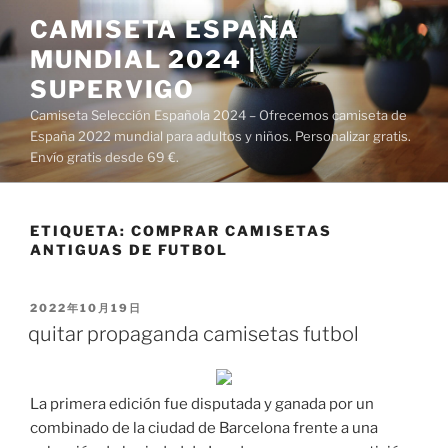
Saltar
CAMISETA ESPAÑA
al
MUNDIAL 2024 |
contenido
SUPERVIGO
Camiseta Selección Española 2024 – Ofrecemos camiseta de
España 2022 mundial para adultos y niños. Personalizar gratis.
Envío gratis desde 69 €.
ETIQUETA:
COMPRAR CAMISETAS
ANTIGUAS DE FUTBOL
PUBLICADO
2022年10月19日
EL
quitar propaganda camisetas futbol
La primera edición fue disputada y ganada por un
combinado de la ciudad de Barcelona frente a una