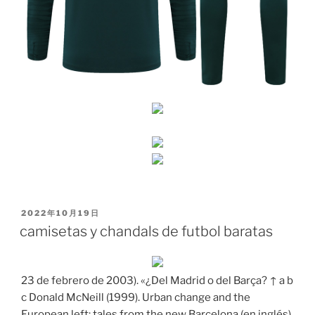
PUBLICADO
2022年10月19日
EL
camisetas y chandals de futbol baratas
23 de febrero de 2003). «¿Del Madrid o del Barça? ↑ a b
c Donald McNeill (1999). Urban change and the
European left: tales from the new Barcelona (en inglés).