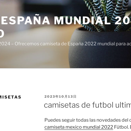
ESPAÑA MUNDIAL 20
O
024 – Ofrecemos camiseta de España 2022 mundial para adul
PUBLICADO
MISETAS
2023年10月13日
EL
camisetas de futbol ult
Puedes seguir todas las novedades del d
camiseta mexico mundial 2022
Fútbol.