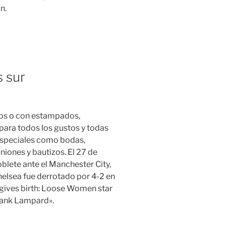
n.
 sur
lisos o con estampados,
ara todos los gustos y todas
 especiales como bodas,
iones y bautizos. El 27 de
lete ante el Manchester City,
helsea fue derrotado por 4-2 en
gives birth: Loose Women star
rank Lampard».