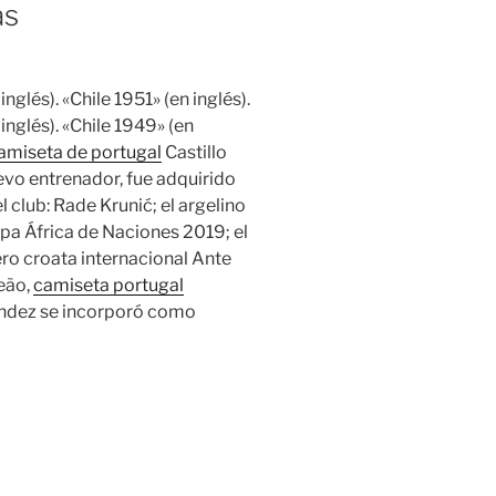
as
inglés). «Chile 1951» (en inglés).
 inglés). «Chile 1949» (en
amiseta de portugal
Castillo
evo entrenador, fue adquirido
l club: Rade Krunić; el argelino
pa África de Naciones 2019; el
ero croata internacional Ante
Leão,
camiseta portugal
ndez se incorporó como