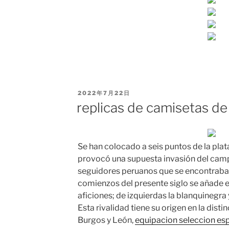
PUBLICADO
2022年7月22日
EL
replicas de camisetas d
Se han colocado a seis puntos de la plat
provocó una supuesta invasión del camp
seguidores peruanos que se encontraban
comienzos del presente siglo se añade el 
aficiones; de izquierdas la blanquinegra 
Esta rivalidad tiene su origen en la dist
Burgos y León,
equipacion seleccion es