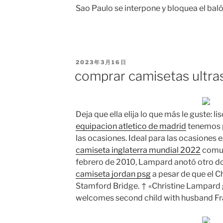
Sao Paulo se interpone y bloquea el baló
PUBLICADO
2023年3月16日
EL
comprar camisetas ultras
Deja que ella elija lo que más le guste: 
equipacion atletico de madrid
tenemos p
las ocasiones. Ideal para las ocasiones
camiseta inglaterra mundial 2022
comun
febrero de 2010, Lampard anotó otro dob
camiseta jordan psg
a pesar de que el C
Stamford Bridge. ↑ «Christine Lampard 
welcomes second child with husband F