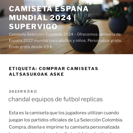
Saltar
CAMISETA ESPAÑA
al
MUNDIAL 2024 |
contenido
SUPERVIGO
Camiseta Selección Española 2024 – Ofrecemos camiseta de
España 2022 mundial para adultos y niños. Personalizar gratis.
Envío gratis desde 69 €.
ETIQUETA:
COMPRAR CAMISETAS
ALTSASUKOAK ASKE
PUBLICADO
2023年9月8日
EL
chandal equipos de futbol replicas
Esta es la camiseta que los jugadores utilizan cuando
juegan los partidos oficiales de La Selección Colombia.
Compra, diseña e imprime tu camiseta personalizada