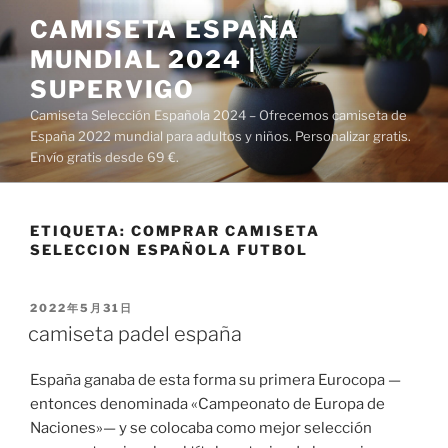
Saltar
CAMISETA ESPAÑA
al
MUNDIAL 2024 |
contenido
SUPERVIGO
Camiseta Selección Española 2024 – Ofrecemos camiseta de
España 2022 mundial para adultos y niños. Personalizar gratis.
Envío gratis desde 69 €.
ETIQUETA:
COMPRAR CAMISETA
SELECCION ESPAÑOLA FUTBOL
PUBLICADO
2022年5月31日
EL
camiseta padel españa
España ganaba de esta forma su primera Eurocopa —
entonces denominada «Campeonato de Europa de
Naciones»— y se colocaba como mejor selección