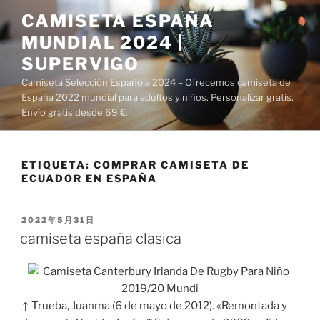
Saltar
CAMISETA ESPAÑA
al
MUNDIAL 2024 |
contenido
SUPERVIGO
Camiseta Selección Española 2024 – Ofrecemos camiseta de
España 2022 mundial para adultos y niños. Personalizar gratis.
Envío gratis desde 69 €.
ETIQUETA:
COMPRAR CAMISETA DE
ECUADOR EN ESPAÑA
PUBLICADO
2022年5月31日
EL
camiseta españa clasica
↑ Trueba, Juanma (6 de mayo de 2012). «Remontada y