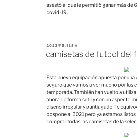
asestó al que le permitió ganar más de 6
covid-19.
PUBLICADO
2023年5月18日
EL
camisetas de futbol del 
Esta nueva equipación apuesta por una
seguro que vamos a ver mucho por las ca
temporada. También han vuelto a utilizar 
ahora de forma sutil y con un aspecto 
diseño irregular y puntiagudo. Te equiv
pospone al 2021 pero ya estamos listos
comprar todas las camisetas de la selec