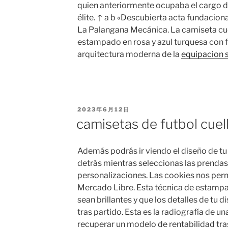
quien anteriormente ocupaba el cargo d
élite. ↑ a b «Descubierta acta fundaciona
La Palangana Mecánica. La camiseta cue
estampado en rosa y azul turquesa con f
arquitectura moderna de la
equipacion 
PUBLICADO
2023年6月12日
EL
camisetas de futbol cuel
Además podrás ir viendo el diseño de tu
detrás mientras seleccionas las prendas 
personalizaciones. Las cookies nos perm
Mercado Libre. Esta técnica de estampa
sean brillantes y que los detalles de tu d
tras partido. Esta es la radiografía de u
recuperar un modelo de rentabilidad tra