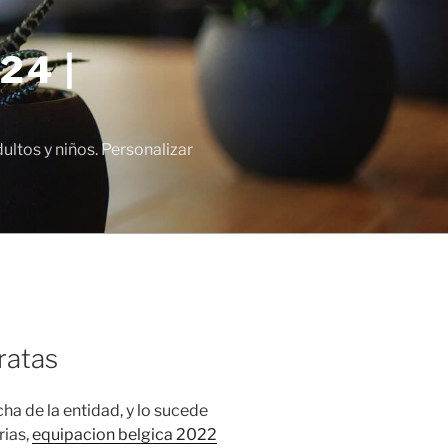
24 |
tos y niños. Personalizar
ratas
ha de la entidad, y lo sucede
rias,
equipacion belgica 2022