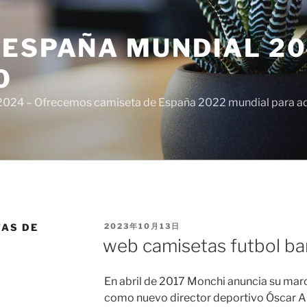
ESPAÑA MUNDIAL 20
O
024 – Ofrecemos camiseta de España 2022 mundial para adul
PUBLICADO
AS DE
2023年10月13日
EL
web camisetas futbol ba
En abril de 2017 Monchi anuncia su marc
como nuevo director deportivo Óscar A