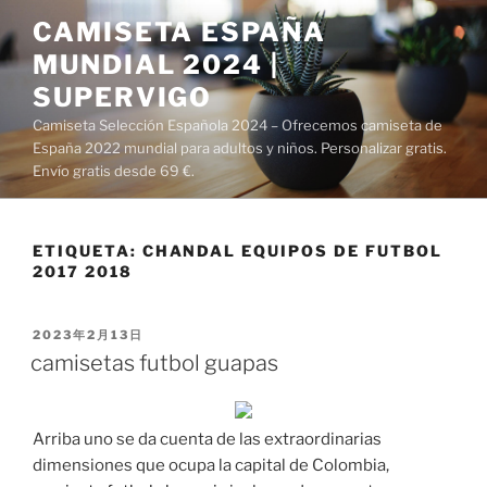
Saltar
CAMISETA ESPAÑA
al
MUNDIAL 2024 |
contenido
SUPERVIGO
Camiseta Selección Española 2024 – Ofrecemos camiseta de
España 2022 mundial para adultos y niños. Personalizar gratis.
Envío gratis desde 69 €.
ETIQUETA:
CHANDAL EQUIPOS DE FUTBOL
2017 2018
PUBLICADO
2023年2月13日
EL
camisetas futbol guapas
Arriba uno se da cuenta de las extraordinarias
dimensiones que ocupa la capital de Colombia,