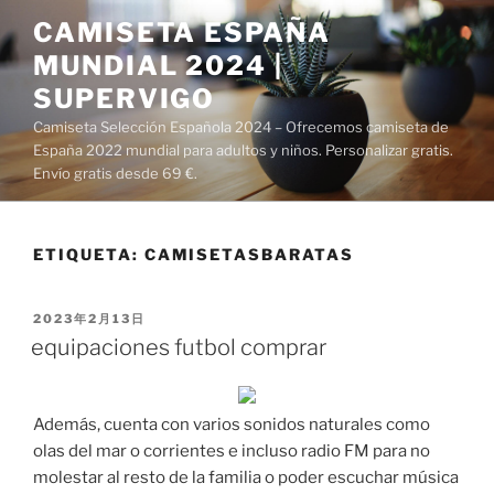
Saltar
CAMISETA ESPAÑA
al
MUNDIAL 2024 |
contenido
SUPERVIGO
Camiseta Selección Española 2024 – Ofrecemos camiseta de
España 2022 mundial para adultos y niños. Personalizar gratis.
Envío gratis desde 69 €.
ETIQUETA:
CAMISETASBARATAS
PUBLICADO
2023年2月13日
EL
equipaciones futbol comprar
Además, cuenta con varios sonidos naturales como
olas del mar o corrientes e incluso radio FM para no
molestar al resto de la familia o poder escuchar música