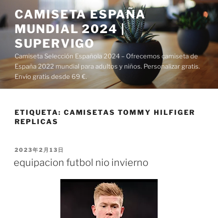
Saltar
CAMISETA ESPAÑA
al
MUNDIAL 2024 |
contenido
SUPERVIGO
Camiseta Selección Española 2024 – Ofrecemos camiseta de
España 2022 mundial para adultos y niños. Personalizar gratis.
Envío gratis desde 69 €.
ETIQUETA:
CAMISETAS TOMMY HILFIGER
REPLICAS
PUBLICADO
2023年2月13日
EL
equipacion futbol nio invierno