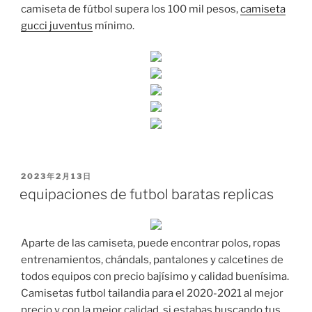
camiseta de fútbol supera los 100 mil pesos,
camiseta
gucci juventus
mínimo.
PUBLICADO
2023年2月13日
EL
equipaciones de futbol baratas replicas
Aparte de las camiseta, puede encontrar polos, ropas
entrenamientos, chándals, pantalones y calcetines de
todos equipos con precio bajísimo y calidad buenísima.
Camisetas futbol tailandia para el 2020-2021 al mejor
precio y con la mejor calidad, si estabas buscando tus