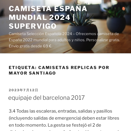
Saltar
CAMISETA ESPAÑA
al
MUNDIAL 2024 |
contenido
SUPERVIGO
Camiseta Selección Española 2024 – Ofrecemos camiseta de
España 2022 mundial para adultos y niños. Personalizar gratis.
Envío gratis desde 69 €.
ETIQUETA:
CAMISETAS REPLICAS POR
MAYOR SANTIAGO
PUBLICADO
2023年7月12日
EL
equipaje del barcelona 2017
3.4 Todas las escaleras, entradas, salidas y pasillos
(incluyendo salidas de emergencia) deben estar libres
en todo momento. La gesta se festejó el 2 de