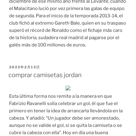
diciembre de ese mismo año frente al Levante, cuando
el Malacitano lució por vez primera las galas de equipo
de segunda. Para el inicio de la temporada 2013-14, el
club fichó al extremo Gareth Bale, quien en su traspaso
superó el récord de Ronaldo como el fichaje más caro
de la historia, sudadera real madrid al pagarse por el
galés más de 100 millones de euros.
PUBLICADO
2023年2月13日
EL
comprar camisetas jordan
Esta última forma nos remite a la manera en que
Fabrizio Ravanelli solía celebrar un gol, él que fue el
primero en tener la idea de arrancarla llevándola en la
cabeza. Y añadió: “Un jugador debe ser amonestado,
aunque no se valide el gol, si se quita la camiseta o se
cubre la cabeza con ella”. Hoy en día una buena