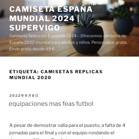
Saltar
CAMISETA ESPAÑA
al
MUNDIAL 2024 |
contenido
SUPERVIGO
Camiseta Selección Española 2024 – Ofrecemos camiseta de
España 2022 mundial para adultos y niños. Personalizar gratis.
Envío gratis desde 69 €.
ETIQUETA:
CAMISETAS REPLICAS
MUNDIAL 2020
PUBLICADO
2022年9月8日
EL
equipaciones mas feas futbol
A pesar de demostrar valía para el puesto, a falta de 4
jornadas para el final y con el equipo rondando el