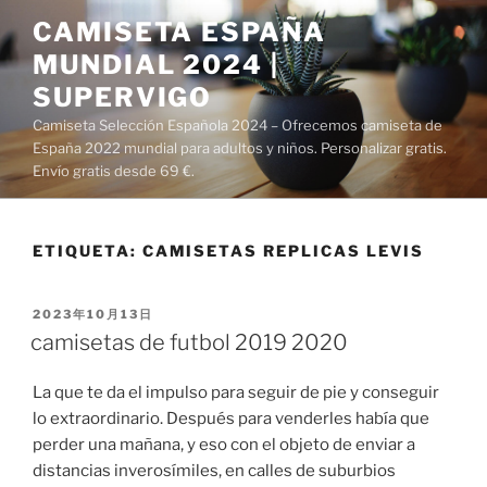
Saltar
CAMISETA ESPAÑA
al
MUNDIAL 2024 |
contenido
SUPERVIGO
Camiseta Selección Española 2024 – Ofrecemos camiseta de
España 2022 mundial para adultos y niños. Personalizar gratis.
Envío gratis desde 69 €.
ETIQUETA:
CAMISETAS REPLICAS LEVIS
PUBLICADO
2023年10月13日
EL
camisetas de futbol 2019 2020
La que te da el impulso para seguir de pie y conseguir
lo extraordinario. Después para venderles había que
perder una mañana, y eso con el objeto de enviar a
distancias inverosímiles, en calles de suburbios