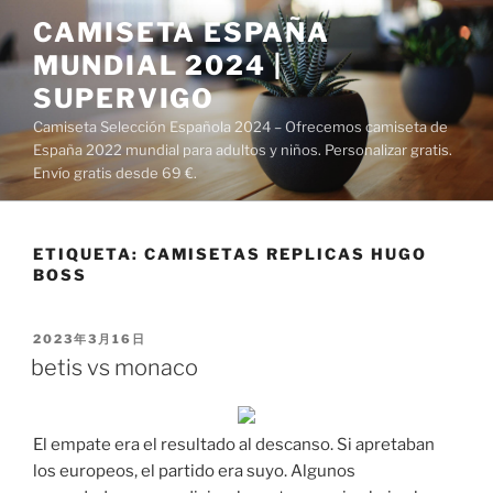
Saltar
CAMISETA ESPAÑA
al
MUNDIAL 2024 |
contenido
SUPERVIGO
Camiseta Selección Española 2024 – Ofrecemos camiseta de
España 2022 mundial para adultos y niños. Personalizar gratis.
Envío gratis desde 69 €.
ETIQUETA:
CAMISETAS REPLICAS HUGO
BOSS
PUBLICADO
2023年3月16日
EL
betis vs monaco
El empate era el resultado al descanso. Si apretaban
los europeos, el partido era suyo. Algunos