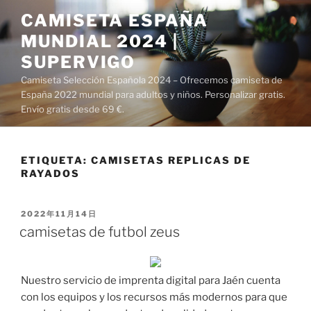
Saltar
CAMISETA ESPAÑA
al
MUNDIAL 2024 |
contenido
SUPERVIGO
Camiseta Selección Española 2024 – Ofrecemos camiseta de
España 2022 mundial para adultos y niños. Personalizar gratis.
Envío gratis desde 69 €.
ETIQUETA:
CAMISETAS REPLICAS DE
RAYADOS
PUBLICADO
2022年11月14日
EL
camisetas de futbol zeus
Nuestro servicio de imprenta digital para Jaén cuenta
con los equipos y los recursos más modernos para que